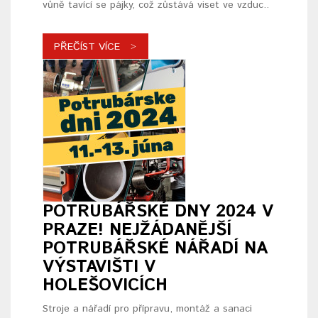
vůně tavící se pájky, což zůstává viset ve vzduc..
PŘEČÍST VÍCE
POTRUBÁŘSKÉ DNY 2024 V
PRAZE! NEJŽÁDANĚJŠÍ
POTRUBÁŘSKÉ NÁŘADÍ NA
VÝSTAVIŠTI V
HOLEŠOVICÍCH
Stroje a nářadí pro přípravu, montáž a sanaci