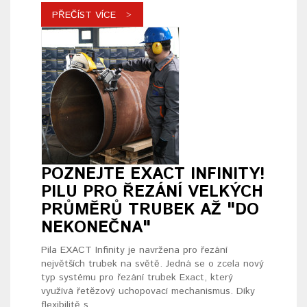
PŘEČÍST VÍCE
POZNEJTE EXACT INFINITY!
PILU PRO ŘEZÁNÍ VELKÝCH
PRŮMĚRŮ TRUBEK AŽ "DO
NEKONEČNA"
Pila EXACT Infinity je navržena pro řezání
největších trubek na světě. Jedná se o zcela nový
typ systému pro řezání trubek Exact, který
využívá řetězový uchopovací mechanismus. Díky
flexibilitě s..