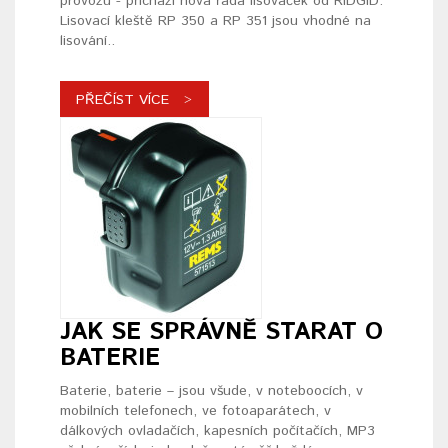
provozu - přichází nová řada lisovaček od RIDGID.
Lisovací kleště RP 350 a RP 351 jsou vhodné na
lisování..
PŘEČÍST VÍCE
JAK SE SPRÁVNĚ STARAT O
BATERIE
Baterie, baterie – jsou všude, v noteboocích, v
mobilních telefonech, ve fotoaparátech, v
dálkových ovladačích, kapesních počítačích, MP3