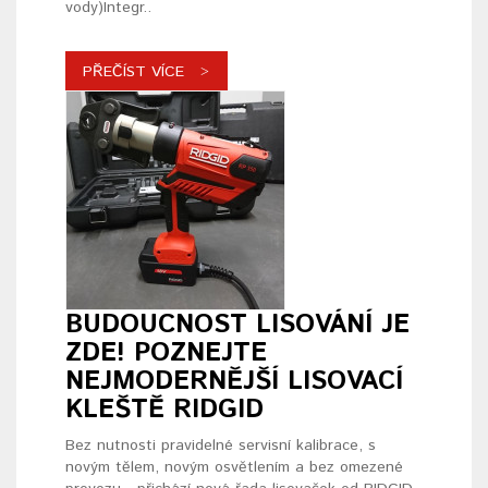
vody)Integr..
PŘEČÍST VÍCE
BUDOUCNOST LISOVÁNÍ JE
ZDE! POZNEJTE
NEJMODERNĚJŠÍ LISOVACÍ
KLEŠTĚ RIDGID
Bez nutnosti pravidelné servisní kalibrace, s
novým tělem, novým osvětlením a bez omezené