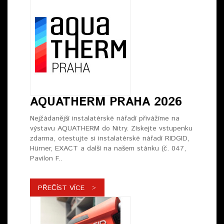
AQUATHERM PRAHA 2026
Nejžádanější instalatérské nářadí přivážíme na
výstavu AQUATHERM do Nitry. Získejte vstupenku
zdarma, otestujte si instalatérské nářadí RIDGID,
Hürner, EXACT a další na našem stánku (č. 047,
Pavilon F..
PŘEČÍST VÍCE