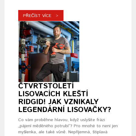
PŘEČÍST VÍCE
ČTVRTSTOLETÍ
LISOVACÍCH KLEŠTÍ
RIDGID! JAK VZNIKALY
LEGENDÁRNÍ LISOVAČKY?
Co vám proběhne hlavou, když uslyšíte frázi
„pájení měděného potrubí“? Pro mnohé to není jen
myšlenka, ale také vůně. Nepříjemná, štiplavá