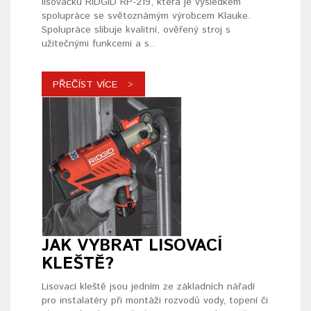
lisovačku RIDGID RP-219, která je výsledkem
spolupráce se světoznámým výrobcem Klauke.
Spolupráce slibuje kvalitní, ověřený stroj s
užitečnými funkcemi a s..
PŘEČÍST VÍCE
JAK VYBRAT LISOVACÍ
KLEŠTĚ?
Lisovací kleště jsou jedním ze základních nářadí
pro instalatéry při montáži rozvodů vody, topení či