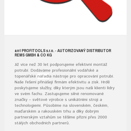
ant
PROFITOOLS
s.r.o.
- AUTORIZOVANÝ DISTRIBUTOR
REMS GMBH & CO KG
Již více než 30 let podporujeme efektivní montáž
potrubí. Dodáváme profesionální vodářské a
topenářské
nářadí
a nástroje pro opracování potrubí.
Naše řešení přinášejí firmám efektivitu a zisk. Hrdě
poskytujeme služby, díky kterým jsou naši klienti lídry
ve svém fachu. Zastupujeme silné renomované
značky – světové výrobce s unikátními stroji a
technologiemi. Působíme na slovenském, českém,
maďarském a rakouském trhu a díky dobrým
partnerským vztahům se těšíme přízni přes 2000
stálých obchodních partnerů.