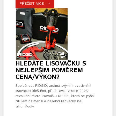
PŘEČÍST VÍCE
HLEDÁTE LISOVAČKU S
NEJLEPŠÍM POMĚREM
CENA/VÝKON?
Společnost RIDGID, známá svými inovativními
lisovacími kleštěmi, představila v roce 2023
revoluční micro lisovačku RP-115, která se pyšní
titulem nejmenší a nejlehčí lisovačky na
trhu. Podív..