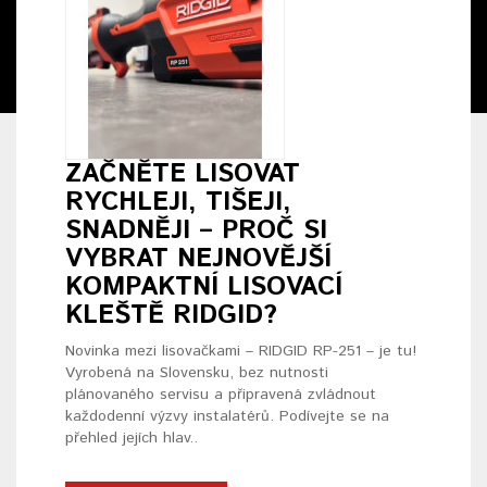
ZAČNĚTE LISOVAT
RYCHLEJI, TIŠEJI,
SNADNĚJI – PROČ SI
VYBRAT NEJNOVĚJŠÍ
KOMPAKTNÍ LISOVACÍ
KLEŠTĚ RIDGID?
Novinka mezi lisovačkami – RIDGID RP-251 – je tu!
Vyrobená na Slovensku, bez nutnosti
plánovaného servisu a připravená zvládnout
každodenní výzvy instalatérů. Podívejte se na
přehled jejích hlav..