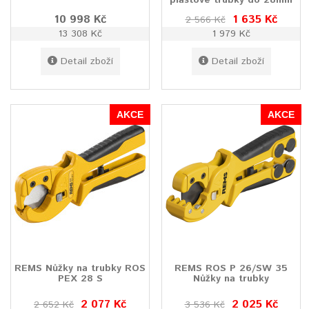
10 998 Kč
1 635 Kč
2 566 Kč
13 308 Kč
1 979 Kč
Detail zboží
Detail zboží
AKCE
AKCE
REMS Nůžky na trubky ROS
REMS ROS P 26/SW 35
PEX 28 S
Nůžky na trubky
2 077 Kč
2 025 Kč
2 652 Kč
3 536 Kč