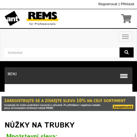
Registrovat
|
Přihlásit
Kč
Toggl
navig
MENU
NŮŽKY NA TRUBKY
Množstevní sleva: