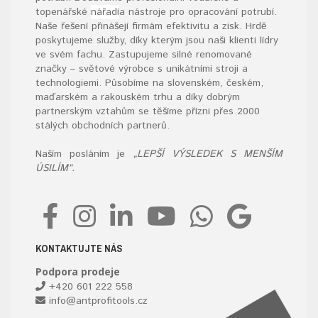
topenářské
nářadí
a nástroje pro opracování potrubí.
Naše řešení přinášejí firmám efektivitu a zisk. Hrdě
poskytujeme služby, díky kterým jsou naši klienti lídry
ve svém fachu. Zastupujeme silné renomované
značky – světové výrobce s unikátními stroji a
technologiemi. Působíme na slovenském, českém,
maďarském a rakouském trhu a díky dobrým
partnerským vztahům se těšíme přízni přes 2000
stálých obchodních partnerů.
Naším posláním je
„LEPŠÍ VÝSLEDEK S MENŠÍM
ÚSILÍM“.
KONTAKTUJTE NÁS
Podpora prodeje
+420 601 222 558
info@antprofitools.cz