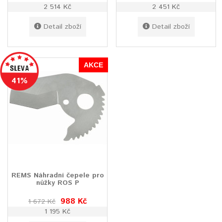
2 514 Kč
2 451 Kč
Detail zboží
Detail zboží
AKCE
41%
REMS Náhradní čepele pro
nůžky ROS P
988 Kč
1 672 Kč
1 195 Kč