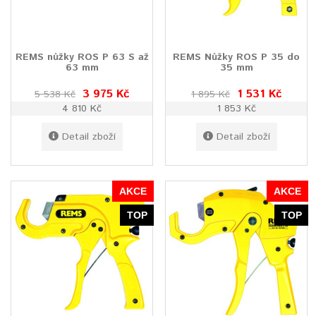
REMS nůžky ROS P 63 S až
REMS Nůžky ROS P 35 do
63 mm
35 mm
3 975 Kč
1 531 Kč
5 538 Kč
1 895 Kč
4 810 Kč
1 853 Kč
Detail zboží
Detail zboží
AKCE
AKCE
TOP
TOP