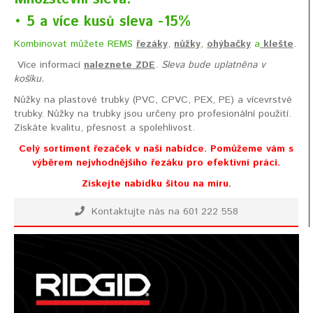
• 5 a více kusů sleva -15%
Kombinovat
můžete
REMS
řezáky
,
nůžky
,
ohýbačky
a
klešte
.
Více informací
naleznete ZDE
.
Sleva bude uplatněna v
košíku.
Nůžky na plastové trubky (PVC, CPVC, PEX, PE) a vícevrstvé
trubky. Nůžky na trubky jsou určeny pro profesionální použití.
Získáte kvalitu, přesnost a spolehlivost.
Celý sortiment řezaček v naší nabídce. Pomůžeme vám s
výběrem nejvhodnějšího řezáku pro efektivní práci.
Získejte nabídku šitou na míru.
Kontaktujte nás na 601 222 558