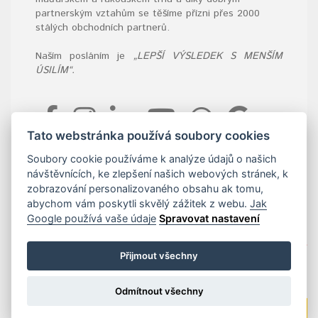
partnerským vztahům se těšíme přízni přes 2000
stálých obchodních partnerů.
Naším posláním je
„LEPŠÍ VÝSLEDEK S MENŠÍM
ÚSILÍM“.
Tato webstránka používá soubory cookies
KONTAKTUJTE NÁS
Soubory cookie používáme k analýze údajů o našich
Podpora prodeje
návštěvnících, ke zlepšení našich webových stránek, k
+420 601 222 558
zobrazování personalizovaného obsahu ak tomu,
info@antprofitools.cz
abychom vám poskytli skvělý zážitek z webu.
Jak
Google používá vaše údaje
Spravovat nastavení
Přijmout všechny
Odmítnout všechny