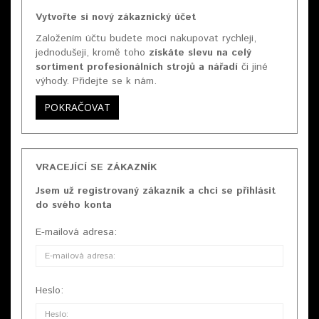
Vytvořte si nový zákaznický účet
Založením účtu budete moci nakupovat rychleji,
jednodušeji, kromě toho
získáte slevu na celý
sortiment profesionálních strojů a nářadí
či jiné
výhody. Přidejte se k nám.
POKRAČOVAT
VRACEJÍCÍ SE ZÁKAZNÍK
Jsem už registrovaný zákazník a chci se přihlásit
do svého konta
E-mailová adresa:
Heslo: