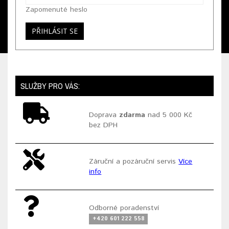
Zapomenuté heslo
SLUŽBY PRO VÁS:
Doprava
zdarma
nad 5 000 Kč
bez DPH
Záruční a pozáruční servis
Více
info
Odborné poradenství
+420 601 222 558