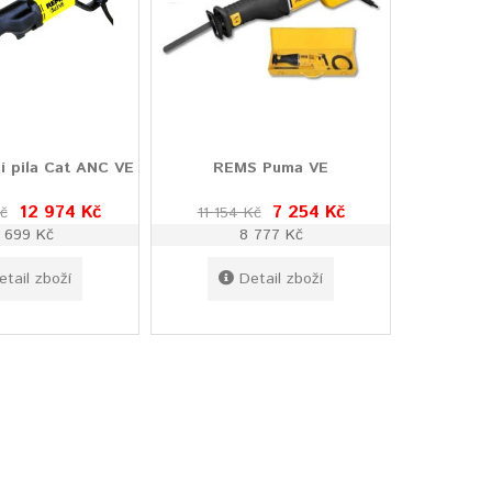
 pila Cat ANC VE
REMS Puma VE
12 974 Kč
7 254 Kč
č
11 154 Kč
5 699 Kč
8 777 Kč
etail zboží
Detail zboží