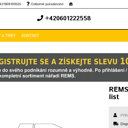
+421908105526
Odborné poradenství
+420601222558
Y A TRIKY
KONTAKT
REMS 
list
Přih
Dopr