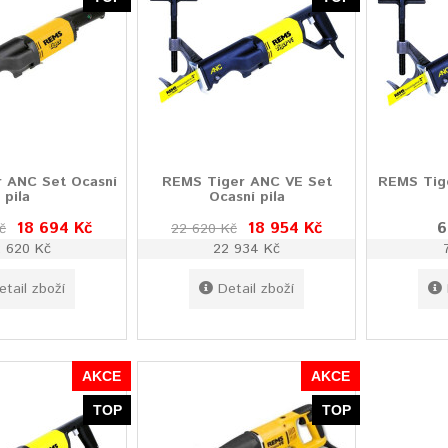
 ANC Set Ocasní
REMS Tiger ANC VE Set
REMS Tig
pila
Ocasní pila
18 694 Kč
18 954 Kč
6
č
22 620 Kč
 620 Kč
22 934 Kč
etail zboží
Detail zboží
AKCE
AKCE
TOP
TOP