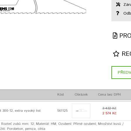
Záru
Odbo
PRO
REC
PŘEDV
Kód
Obrázek
Cena bez DPH
3 432 Kč
t 300-12, extra vysoký list
561125
2 574 Kč
Rozteč zubů mm: 12; Materiál: HM; Ozubení: Přímé ozubení; Množství kusů /
užití: Porobeton, pemza, cihla