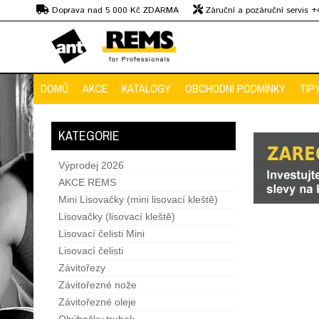
Kč
Doprava nad 5 000 Kč ZDARMA
Záruční a pozáruční servis 
Předvedení strojů
DOMŮ
AKCE
KATALOGY
OBCHODNÍ PODMÍNKY
TIP
KATEGORIE
Výprodej 2026
AKCE REMS
Mini Lisovačky (mini lisovací kleště)
Lisovačky (lisovací kleště)
Lisovací čelisti Mini
Lisovací čelisti
Závitořezy
Závitořezné nože
Závitořezné oleje