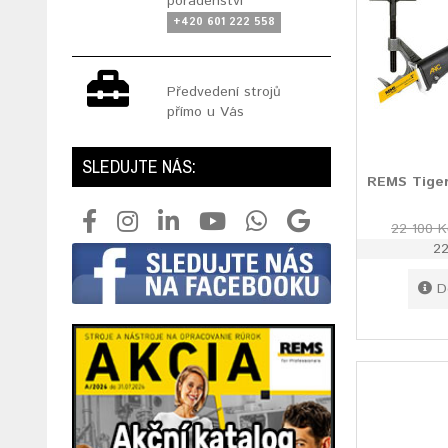
poradenství
+420 601 222 558
Předvedení strojů
přímo u Vás
SLEDUJTE NÁS:
REMS Tiger
22 100 K
22
D