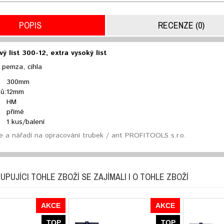
POPIS
RECENZE (0)
ý list 300-12, extra vysoký list
 pemza, cihla
300mm
ů:
12mm
HM
přímé
1 kus/balení
e a nářadí na opracování trubek / ant PROFITOOLS s.r.o.
UPUJÍCI TOHLE ZBOŽÍ SE ZAJÍMALI I O TOHLE ZBOŽÍ
AKCE
AKCE
TOP
TOP