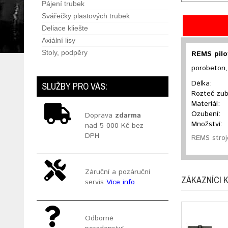
Pájení trubek
Svářečky plastových trubek
Deliace kliešte
Axiální lisy
Stoly, podpěry
REMS pilov
porobeton,
Délka:
SLUŽBY PRO VÁS:
Rozteč zub
Materiál:
Ozubení:
Doprava
zdarma
Množství:
nad 5 000 Kč bez
DPH
REMS stroj
Záruční a pozáruční
ZÁKAZNÍCI K
servis
Více info
Odborné