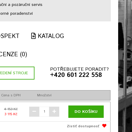
ční a pozáruční servis
rné poradenství
SPEKT
KATALOG
ENZE (0)
POTŘEBUJETE PORADIT?
EDENÍ STROJE
+420 601 222 558
Cena s DPH
Množství
4 153 Kč
DO KOŠÍKU
3 115 Kč
Zistiť dostupnosť