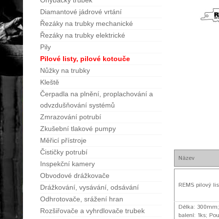
Ohýbačky trubek
Diamantové jádrové vrtání
Řezáky na trubky mechanické
Řezáky na trubky elektrické
Pily
Pilové listy, pilové kotouče
Nůžky na trubky
Kleště
Čerpadla na plnění, proplachování a
odvzdušňování systémů
Zmrazování potrubí
Zkušební tlakové pumpy
Měřicí přístroje
Čističky potrubí
Název
Inspekční kamery
Obvodové drážkovače
REMS pilový lis
Drážkování, vysávání, odsávání
Odhrotovače, srážení hran
Délka: 300mm; 
Rozšiřovače a vyhrdlovače trubek
balení: 1ks; Po