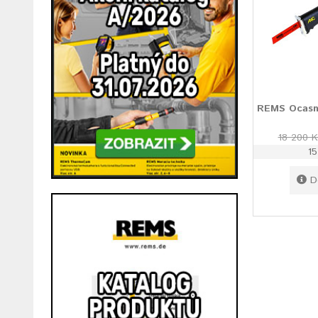
REMS Ocasní
18 200 K
1
D