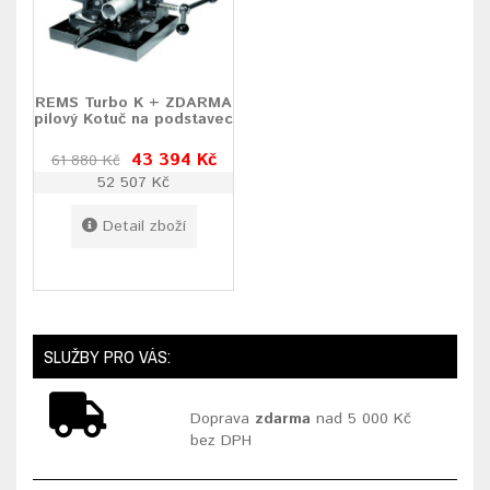
REMS Turbo K + ZDARMA
pilový Kotuč na podstavec
43 394 Kč
61 880 Kč
52 507 Kč
Detail zboží
SLUŽBY PRO VÁS:
Doprava
zdarma
nad 5 000 Kč
bez DPH