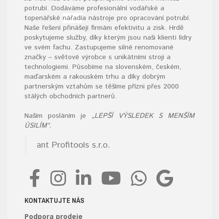
potrubí. Dodáváme profesionální vodářské a
topenářské
nářadí
a nástroje pro opracování potrubí.
Naše řešení přinášejí firmám efektivitu a zisk. Hrdě
poskytujeme služby, díky kterým jsou naši klienti lídry
ve svém fachu. Zastupujeme silné renomované
značky – světové výrobce s unikátními stroji a
technologiemi. Působíme na slovenském, českém,
maďarském a rakouském trhu a díky dobrým
partnerským vztahům se těšíme přízni přes 2000
stálých obchodních partnerů.
Naším posláním je
„LEPŠÍ VÝSLEDEK S MENŠÍM
ÚSILÍM“.
ant Profitools s.r.o.
KONTAKTUJTE NÁS
Podpora prodeje