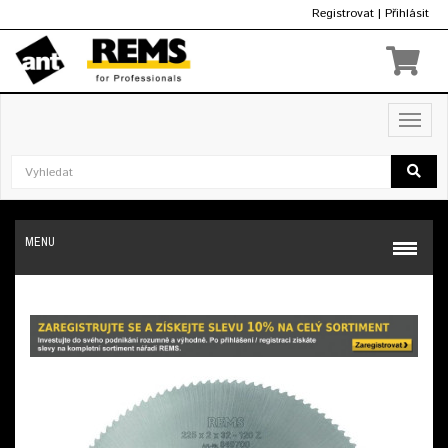
Registrovat
|
Přihlásit
Kč
Toggl
navig
MENU