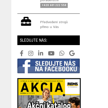
poradenství
+420 601 222 558
Předvedení strojů
přímo u Vás
SLEDUJTE NÁS: