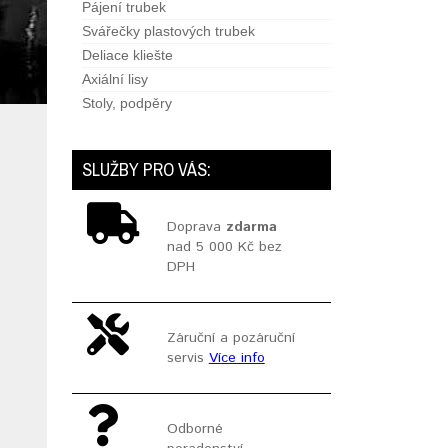
Pájení trubek
Svářečky plastových trubek
Deliace kliešte
Axiální lisy
Stoly, podpěry
SLUŽBY PRO VÁS:
Doprava
zdarma
nad 5 000 Kč bez
DPH
Záruční a pozáruční
servis
Více info
Odborné