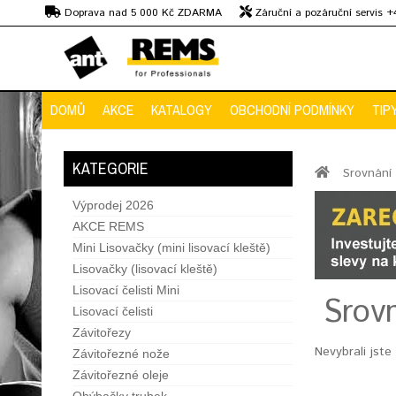
Kč
Doprava nad 5 000 Kč ZDARMA
Záruční a pozáruční servis 
Předvedení strojů
DOMŮ
AKCE
KATALOGY
OBCHODNÍ PODMÍNKY
TIP
KATEGORIE
Srovnání 
Výprodej 2026
AKCE REMS
Mini Lisovačky (mini lisovací kleště)
Lisovačky (lisovací kleště)
Lisovací čelisti Mini
Srovn
Lisovací čelisti
Závitořezy
Nevybrali jste
Závitořezné nože
Závitořezné oleje