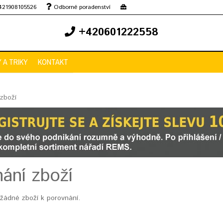
+421908105526
Odborné poradenství
+420601222558
Y A TRIKY
KONTAKT
zboží
ání zboží
 žádné zboží k porovnání.