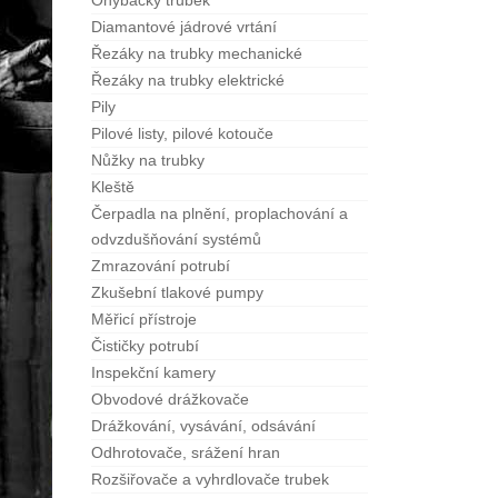
Ohýbačky trubek
Diamantové jádrové vrtání
Řezáky na trubky mechanické
Řezáky na trubky elektrické
Pily
Pilové listy, pilové kotouče
Nůžky na trubky
Kleště
Čerpadla na plnění, proplachování a
odvzdušňování systémů
Zmrazování potrubí
Zkušební tlakové pumpy
Měřicí přístroje
Čističky potrubí
Inspekční kamery
Obvodové drážkovače
Drážkování, vysávání, odsávání
Odhrotovače, srážení hran
Rozšiřovače a vyhrdlovače trubek