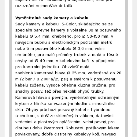
rozeznání nejmenších detailů.
Vyměnitelné sady kamery a kabelu
Sady kamery a kabelu S-Color, skládajícího se ze
speciální barevné kamery s volitelně 30 m posuvného
kabelu Ø 5,4 mm, ohebného, ​​pro Ø 50-150 mm, v
navíjecím bubnu s elektronickým počítaním metrů
nebo 5 m posuvného kabelu Ø 3,6 mm, velmi
ohebného, ​​pro malé průměry trubek a malé a těsné
ohyby od Ø 40 mm, v kabelovém koši, s připojením
pro kontrolní jednotku. Obzvlášť malá,
zaoblená kamerová hlava Ø 25 mm, vodotěsná do 20
m (2 bar / 0,2 MPa/29 psi) a směrom k posuvnému
kabelu zúžená, vysoce ohebná kluzná pružina, pro
snadný posuv, též přes několik ohybů trubky.
Kamerová hlava s pevným, vyměnitelným ochranným
krytem z hliníku se vsazeným hledím z minerálního
skla. Ohyby průchozí posuvný kabel s hybridnou
technikou, s duší ze skleněných vlákem, datovými
vedeními a plastovým opláštením, velmi pevný, pro
dlouhou dobu životnosti. Robustní, práškovým lakem
povlakovaný, dobře čistitelný kabelový koš. Navíjecí