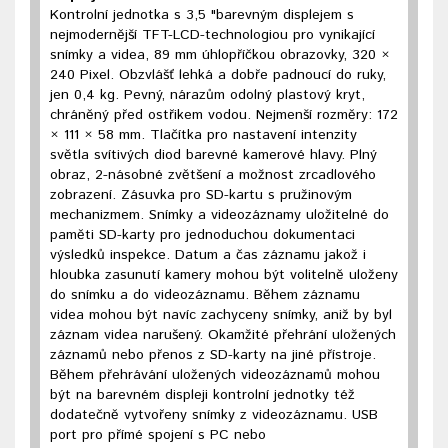
Kontrolní jednotka s 3,5 "barevným displejem s
nejmodernější TFT-LCD-technologiou pro vynikající
snímky a videa, 89 mm úhlopříčkou obrazovky, 320 ×
240 Pixel. Obzvlášť lehká a dobře padnoucí do ruky,
jen 0,4 kg. Pevný, nárazům odolný plastový kryt,
chráněný před ostřikem vodou. Nejmenší rozměry: 172
× 111 × 58 mm. Tlačítka pro nastavení intenzity
světla svítivých diod barevné kamerové hlavy. Plný
obraz, 2-násobné zvětšení a možnost zrcadlového
zobrazení. Zásuvka pro SD-kartu s pružinovým
mechanizmem. Snímky a videozáznamy uložitelné do
paměti SD-karty pro jednoduchou dokumentaci
výsledků inspekce. Datum a čas záznamu jakož i
hloubka zasunutí kamery mohou být volitelně uloženy
do snímku a do videozáznamu. Během záznamu
videa mohou být navíc zachyceny snímky, aniž by byl
záznam videa narušený. Okamžité přehrání uložených
záznamů nebo přenos z SD-karty na jiné přístroje.
Během přehrávání uložených videozáznamů mohou
být na barevném displeji kontrolní jednotky též
dodatečně vytvořeny snímky z videozáznamu. USB
port pro přímé spojení s PC nebo