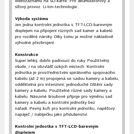
videozáznamů na SD-kartě. Pro akumulátorový a
síťový provoz. Li-Ion-technologie.
Výhoda systému
Jen jedna kontrolní jednotka s TFT-LCD-barevným
displejem na připojení různých sad kamer a kabelů
pro rozdílné nároky. Díky tomu je možné nákladově
výhodné přezbrojení.
Konstrukce
Super lehký, dobře padnoucí do ruky. Použittelný
všude, i na obzvlášť úzkých místech. Kontrolní
jednotka je prostřednictvím spirálového spojovacího
kabelu (až 2 m) propojená se sadou kamery a kabelu,
oddělitelná pro intenzivní, jednoduché číštění sady
kamery a kabelu. Použitelné různé sady kamery a
kabelu. Násuvné šroubové přípoje pro výměnu sad
kamery a kabelu a kontrolní jednotky bez
nářadí. Pevný kufr pro kontrolní jednotku, napěťový
napáječ / nabíječku jako příslušenství.
Kontrolní jednotka s TFT-LCD-barevným
displejem