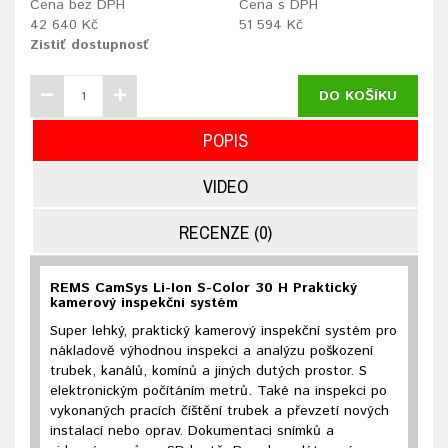
Cena bez DPH
Cena s DPH
42 640 Kč
51 594 Kč
Zistiť dostupnosť
DO KOŠÍKU
POPIS
VIDEO
RECENZE (0)
REMS CamSys Li-Ion S-Color 30 H Praktický
kamerový inspekční systém
Super lehký, praktický kamerový inspekční systém pro
nákladově výhodnou inspekci a analýzu poškození
trubek, kanálů, komínů a jiných dutých prostor. S
elektronickým počítáním metrů. Také na inspekci po
vykonaných pracích číštění trubek a převzetí nových
instalací nebo oprav. Dokumentaci snímků a