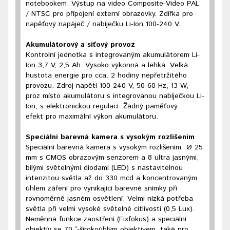
notebookem. Výstup na video Composite-Video PAL
/ NTSC pro přípojení externí obrazovky. Zdířka pro
napěťový napáječ / nabíječku Li-Ion 100-240 V.
Akumulátorový a síťový provoz
Kontrolní jednotka s integrovaným akumulátorem Li-
Ion 3,7 V, 2,5 Ah. Vysoko výkonná a lehká. Velká
hustota energie pro cca. 2 hodiny nepřetržitého
provozu. Zdroj napětí 100-240 V, 50-60 Hz, 13 W,
proz místo akumulátoru s integrovanou nabíječkou Li-
Ion, s elektronickou regulací. Žádný paměťový
efekt pro maximální výkon akumulátoru.
Speciální barevná kamera s vysokým rozlišením
Speciální barevná kamera s vysokým rozlišením Ø 25
mm s CMOS obrazovým senzorem a 8 ultra jasnými,
bílými světelnými diodami (LED) s nastavitelnou
intenzitou světla až do 330 mcd a koncentrovaným
úhlem záření pro vynikající barevné snímky při
rovnoměrně jasném osvětlení. Velmi nízká potřeba
světla při velmi vysoké světelné citlivosti (0,5 Lux).
Neměnná funkce zaostření (Fixfokus) a speciální
objektív se 70 °-širokoúhlým objektivem, také pro