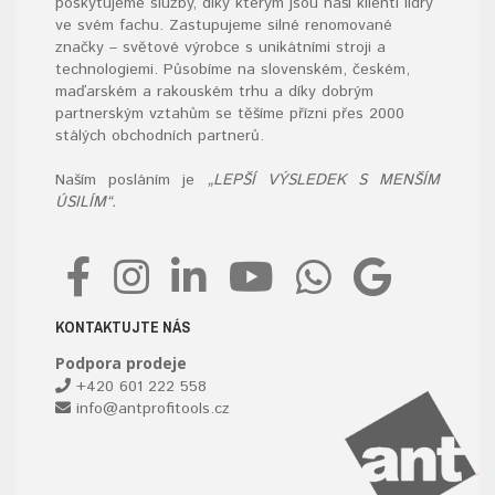
poskytujeme služby, díky kterým jsou naši klienti lídry
ve svém fachu. Zastupujeme silné renomované
značky – světové výrobce s unikátními stroji a
technologiemi. Působíme na slovenském, českém,
maďarském a rakouském trhu a díky dobrým
partnerským vztahům se těšíme přízni přes 2000
stálých obchodních partnerů.
Naším posláním je
„LEPŠÍ VÝSLEDEK S MENŠÍM
ÚSILÍM“.
KONTAKTUJTE NÁS
Podpora prodeje
+420 601 222 558
info@antprofitools.cz