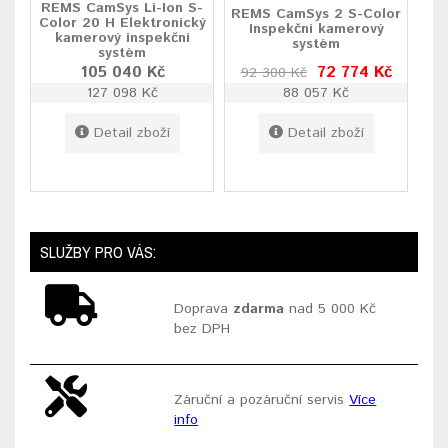
REMS CamSys Li-Ion S-
REMS CamSys 2 S-Color
Color 20 H Elektronický
Inspekční kamerový
kamerový inspekční
systém
systém
105 040 Kč
72 774 Kč
92 300 Kč
127 098 Kč
88 057 Kč
Detail zboží
Detail zboží
SLUŽBY PRO VÁS:
Doprava
zdarma
nad 5 000 Kč
bez DPH
Záruční a pozáruční servis
Více
info