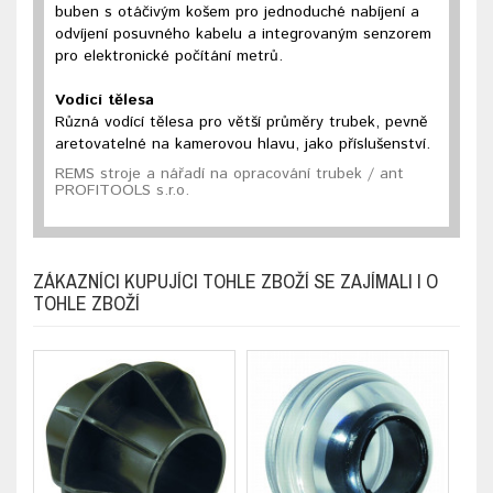
buben s otáčivým košem pro jednoduché nabíjení a
odvíjení posuvného kabelu a integrovaným senzorem
pro elektronické počítání metrů.
Vodící tělesa
Různá vodící tělesa pro větší průměry trubek, pevně
aretovatelné na kamerovou hlavu, jako příslušenství.
REMS stroje a nářadí na opracování trubek / ant
PROFITOOLS s.r.o.
ZÁKAZNÍCI KUPUJÍCI TOHLE ZBOŽÍ SE ZAJÍMALI I O
TOHLE ZBOŽÍ