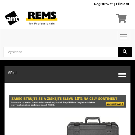
Registrovat
|
Přihlásit
Kč
Toggl
navig
MENU