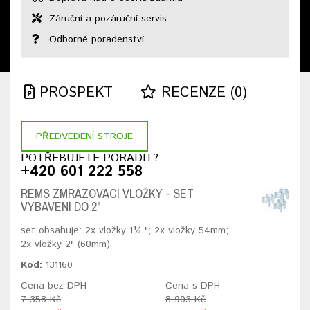
Záruční a pozáruční servis
Odborné poradenství
PROSPEKT
RECENZE (0)
PŘEDVEDENÍ STROJE
POTŘEBUJETE PORADIT?
+420 601 222 558
REMS ZMRAZOVACÍ VLOŽKY - SET
VYBAVENÍ DO 2"
set obsahuje: 2x vložky 1½ "; 2x vložky 54mm;
2x vložky 2" (60mm)
Kód:
131160
Cena bez DPH
Cena s DPH
7 358 Kč
8 903 Kč