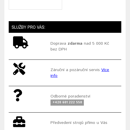
SLUŽBY PRO VÁS:
Doprava
zdarma
nad 5 000 Kč
bez DPH
Záruční a pozáruční servis
Více
info
Odborné poradenství
+420 601 222 558
Předvedení strojů přímo u Vás