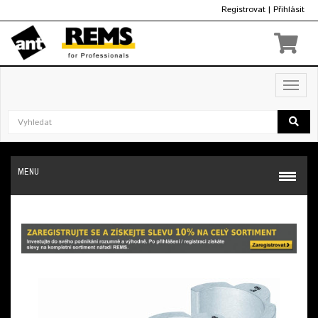
Registrovat
|
Přihlásit
Kč
Toggl
navig
MENU