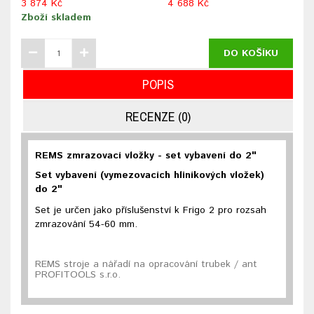
3 874 Kč
4 688 Kč
Zboží skladem
DO KOŠÍKU
POPIS
RECENZE (0)
REMS zmrazovací vložky - set vybavení do 2"
Set vybavení (vymezovacích hliníkových vložek)
do 2"
Set je určen jako příslušenství k Frigo 2 pro rozsah
zmrazování 54-60 mm.
REMS stroje a nářadí na opracování trubek / ant
PROFITOOLS s.r.o.