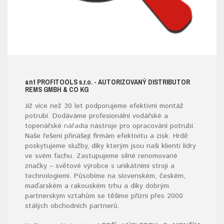
ant
PROFITOOLS
s.r.o.
- AUTORIZOVANÝ DISTRIBUTOR
REMS GMBH & CO KG
Již více než 30 let podporujeme efektivní montáž
potrubí. Dodáváme profesionální vodářské a
topenářské
nářadí
a nástroje pro opracování potrubí.
Naše řešení přinášejí firmám efektivitu a zisk. Hrdě
poskytujeme služby, díky kterým jsou naši klienti lídry
ve svém fachu. Zastupujeme silné renomované
značky – světové výrobce s unikátními stroji a
technologiemi. Působíme na slovenském, českém,
maďarském a rakouském trhu a díky dobrým
partnerským vztahům se těšíme přízni přes 2000
stálých obchodních partnerů.