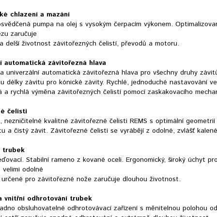
ké chlazení a mazání
osvědčená pumpa na olej s vysokým čerpacím výkonem. Optimalizovaný,
ezu zaručuje
 a delší životnost závitořezných čelistí, převodů a motoru.
í automatická závitořezná hlava
a univerzální automatická závitořezná hlava pro všechny druhy závitů,
 délky závitu pro kónické závity. Rychlé, jednoduché nastavování veli
 a rychlá výměna závitořezných čelistí pomocí zaskakovacího mechani
é čelisti
nezničitelné kvalitné závitořezné čelisti REMS s optimální geometrií
tu a čistý závit. Závitořezné čelisti se vyrábějí z odolné, zvlášť kalen
 trubek
ovací. Stabilní rameno z kované oceli. Ergonomický, široký úchyt pro 
 velimi odolné
 určené pro závitořezné nože zaručuje dlouhou životnost.
a vnitřní odhrotování trubek
snadno obsluhovatelné odhrotovávací zařízení s měnitelnou polohou od