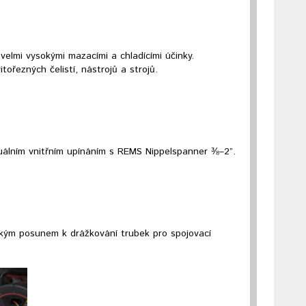
velmi vysokými mazacími a chladícími účinky.
ořezných čelistí, nástrojů a strojů.
uálním vnitřním upínáním s REMS Nippelspanner ⅜–2”.
ckým posunem k drážkování trubek pro spojovací