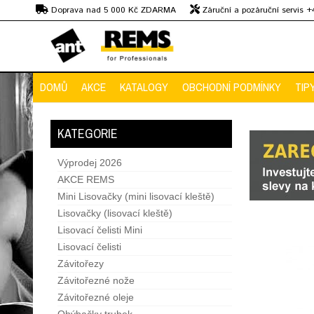
Kč
Doprava nad 5 000 Kč ZDARMA
Záruční a pozáruční servis 
Předvedení strojů
DOMŮ
AKCE
KATALOGY
OBCHODNÍ PODMÍNKY
TIP
KATEGORIE
Výprodej 2026
AKCE REMS
Mini Lisovačky (mini lisovací kleště)
Lisovačky (lisovací kleště)
Lisovací čelisti Mini
Lisovací čelisti
Závitořezy
Závitořezné nože
Závitořezné oleje