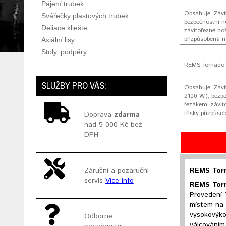
Pájení trubek
Obsahuje: Závi
Svářečky plastových trubek
bezpečnostní n
Deliace kliešte
závitořezné nož
přizpůsobená n
Axiální lisy
Stoly, podpěry
REMS Tornado 
SLUŽBY PRO VÁS:
Obsahuje: Závi
2100 W,); bezp
řezákem; závit
třísky přizpůs
Doprava
zdarma
nad 5 000 Kč bez
DPH
REMS Torn
Záruční a pozáruční
servis
Více info
REMS Tor
Provedení 
místem na o
vysokovýko
Odborné
válcováním.