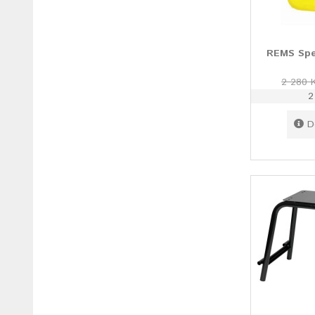
REMS Spez
2 280 
2
D