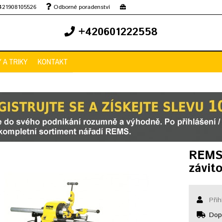
+421908105526
Odborné poradenství
+420601222558
Y A TRIKY
KONTAKT
REMS 
závit
Přih
Dopr