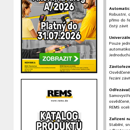
Automatic
Robustní, 
přímo do ř
čistý závit
Univerzáln
Pouze jedn
automatikou
Jednoduchá
Závitořezn
Osvědčené, 
řezání závi
Odřezávač
Samovystřeď
osvědčené,
REMS oceli
Zařízení n
Stabilní, 