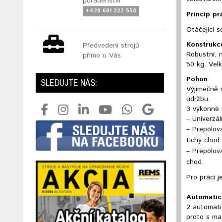
poradenství
+420 601 222 558
Princip pr
Otáčející s
Konstrukc
Předvedení strojů
Robustní, 
přímo u Vás
50 kg. Vel
Pohon
SLEDUJTE NÁS:
Výjimečně s
údržbu.
3 výkonné 
– Univerzá
– Prepólov
tichý chod.
– Prepólov
chod.
Pro práci 
Automatick
2 automatic
proto s max