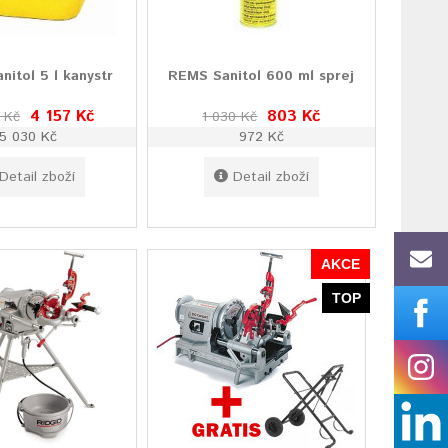
itol 5 l kanystr
REMS Sanitol 600 ml sprej
4 157 Kč
803 Kč
 Kč
1 030 Kč
5 030 Kč
972 Kč
Detail zboží
Detail zboží
AKCE
TOP