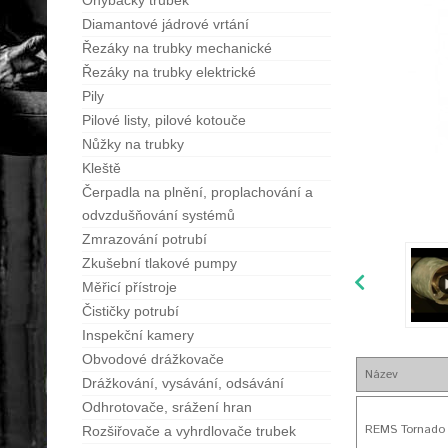
Ohýbačky trubek
Diamantové jádrové vrtání
Řezáky na trubky mechanické
Řezáky na trubky elektrické
Pily
Pilové listy, pilové kotouče
Nůžky na trubky
Kleště
Čerpadla na plnění, proplachování a
odvzdušňování systémů
Zmrazování potrubí
Zkušební tlakové pumpy
Měřicí přístroje
Čističky potrubí
Inspekční kamery
Obvodové drážkovače
Název
Drážkování, vysávání, odsávání
Odhrotovače, srážení hran
REMS Tornado 
Rozšiřovače a vyhrdlovače trubek