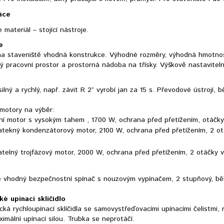
áce
e materiál – stojící nástroje.
e
na staveniště vhodná konstrukce. Výhodné rozměry, výhodná hmotno
ký pracovní prostor a prostorná nádoba na třísky. Výškově nastavitel
ilný a rychlý, např. závit R 2” vyrobí jan za 15 s. Převodové ústrojí,
motory na výběr:
lní motor s vysokým tahem , 1700 W, ochrana před přetížením, otáčky
atekný kondenzátorový motor, 2100 W,
ochrana před přetížením
, 2 o
atelný trojfázový motor, 2000 W,
ochrana před přetížením,
2 otáčky vř
je vhodný bezpečnostní spínač s nouzovým vypínačem, 2 stupňový, běhe
é upínací sklíčidlo
ká rychloupínací sklíčidla se samovystřeďovacími upínacími čelistmi, 
imální upínací silou. Trubka se neprotáčí.