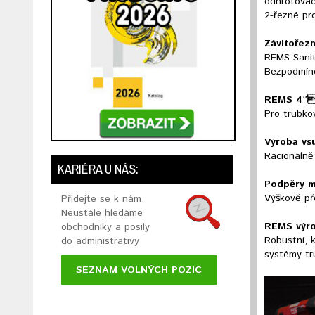
odhrotovac
2-řezné pro
Závitořezn
REMS Sanito
Bezpodmíneč
REMS 4” 
Pro trubko
Výroba vs
Racionálně
KARIÉRA U NÁS:
Podpěry m
Výškově př
Přidejte se k nám.
Neustále hledáme
REMS výro
obchodníky a posily
Robustní, 
do administrativy
systémy tr
SEZNAM VOLNÝCH POZIC