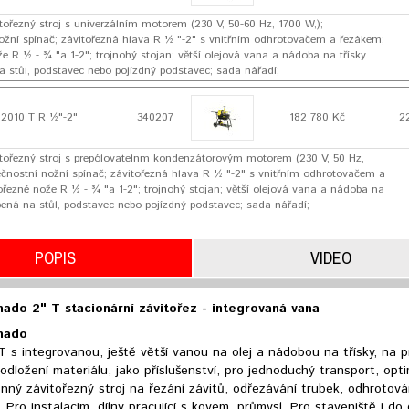
tořezný stroj s univerzálním motorem (230 V, 50-60 Hz, 1700 W,);
ožní spínač; závitořezná hlava R ½ "-2" s vnitřním odhrotovačem a řezákem;
e R ½ - ¾ "a 1-2"; trojnohý stojan; větší olejová vana a nádoba na třísky
a stůl, podstavec nebo pojízdný podstavec; sada nářadí;
2010 T R ½"-2"
340207
182 780 Kč
2
tořezný stroj s prepólovatelnm kondenzátorovým motorem (230 V, 50 Hz,
ečnostní nožní spínač; závitořezná hlava R ½ "-2" s vnitřním odhrotovačem a
ořezné nože R ½ - ¾ "a 1-2"; trojnohý stojan; větší olejová vana a nádoba na
obená na stůl, podstavec nebo pojízdný podstavec; sada nářadí;
POPIS
VIDEO
ado 2" T stacionární závitořez - integrovaná vana
nado
T s integrovanou, ještě větší vanou na olej a nádobou na třísky, na 
dložení materiálu, jako příslušenství, pro jednoduchý transport, opti
nný závitořezný stroj na řezání závitů, odřezávání trubek, odhrotov
 Pro instalacim, dílny pracující s kovem, průmysl. Pro staveniště i do 