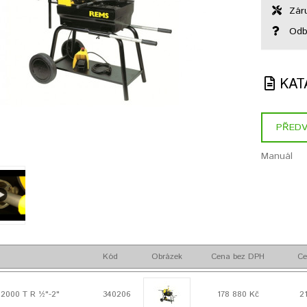
Záru
Odbo
KAT
PŘEDV
Manuál
Kód
Obrázek
Cena bez DPH
Ce
2000 T R ½"-2"
340206
178 880 Kč
2