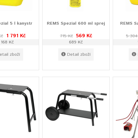
ial 5 l kanystr
REMS Spezial 600 ml sprej
REMS San
1 791 Kč
569 Kč
Kč
715 Kč
5 304
 168 Kč
689 Kč
etail zboží
Detail zboží