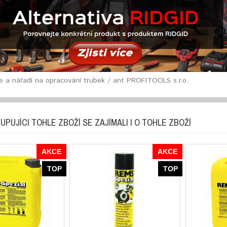
e a nářadí na opracování trubek / ant PROFITOOLS s.r.o.
UPUJÍCI TOHLE ZBOŽÍ SE ZAJÍMALI I O TOHLE ZBOŽÍ
AKCE
AKCE
TOP
TOP