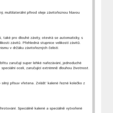
 multilaterální přívod oleje závitořeznou hlavou
 také pro dlouhé závity, otevírá se automaticky, s
kosti závitů. Přehledná stupnice velikostí závitů.
smu v držáku závitořezných čelistí.
 břitu zaručují super lehké nařezávání, jednoduché
é speciální oceli, zaručující extrémně dlouhou životnost.
silný přísuv vřetena. Zvlášt’ kalené řezné kolečko z
hrotování. Speciálně kalené a speciálně vytvořené