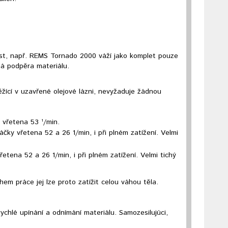
st, např. REMS Tornado 2000 váží jako komplet pouze
ná podpěra materiálu.
 běžící v uzavřené olejové lázni, nevyžaduje žádnou
 vřetena 53 ¹/min.
táčky vřetena 52 a 26 1/min, i při plném zatížení. Velmi
etena 52 a 26 1/min, i při plném zatížení. Velmi tichý
m práce jej lze proto zatížit celou váhou těla.
rychlé upínání a odnímání materiálu. Samozesilujúci,