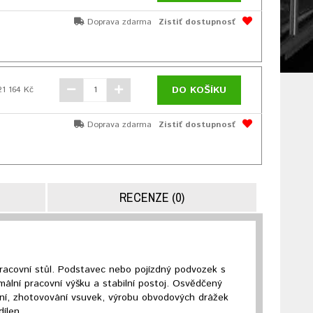
Doprava zdarma
Zistiť dostupnosť
DO KOŠÍKU
21 164 Kč
Doprava zdarma
Zistiť dostupnosť
RECENZE (0)
pracovní stůl. Podstavec nebo pojízdný podvozek s
mální pracovní výšku a stabilní postoj. Osvědčený
ání, zhotovování vsuvek, výrobu obvodových drážek
dílen.