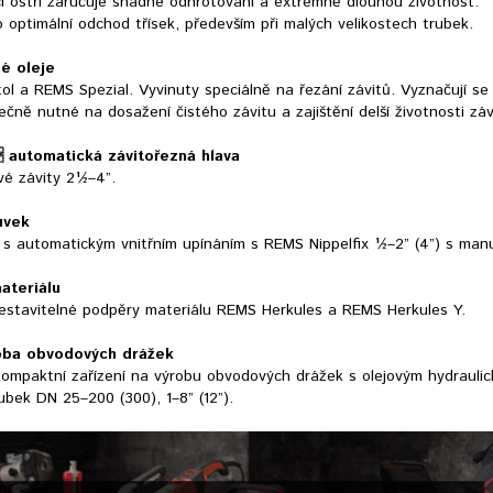
í ostří zaručuje snadné odhrotování a extrémně dlouhou životnost.
 optimální odchod třísek, především při malých velikostech trubek.
é oleje
l a REMS Spezial. Vyvinuty speciálně na řezání závitů. Vyznačují se 
ně nutné na dosažení čistého závitu a zajištění delší životnosti závit
automatická závitořezná hlava
vé závity 2½–4”.
uvek
 s automatickým vnitřním upínáním s REMS Nippelfix ½–2” (4”) s man
ateriálu
estavitelné podpěry materiálu REMS Herkules a REMS Herkules Y.
ba obvodových drážek
kompaktní zařízení na výrobu obvodových drážek s olejovým hydrauli
ubek DN 25–200 (300), 1–8” (12”).